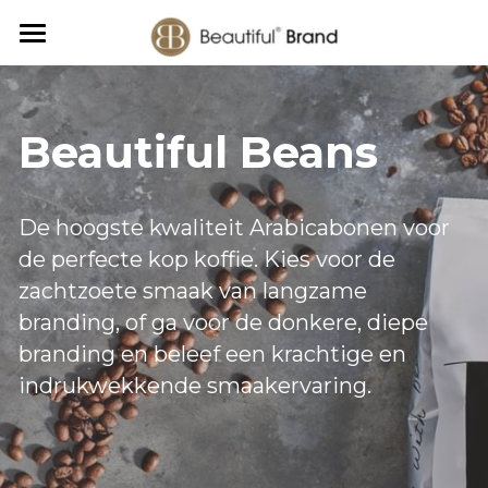
Home
Beautiful Chocolate
Beautiful Beans
Beautiful Nuts
De hoogste kwaliteit Arabicabonen voor 
Beautiful Beans
de perfecte kop koffie. Kies voor de 
Over ons
zachtzoete smaak van langzame 
branding, of ga voor de donkere, diepe 
Over Beautiful Brand
branding en beleef een krachtige en 
Veelgestelde vragen
indrukwekkende smaakervaring. 
Verkooppunten