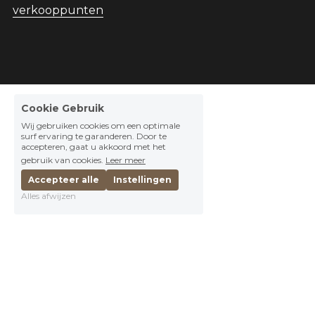
verkooppunten
Cookie Gebruik
Wij gebruiken cookies om een optimale
surf ervaring te garanderen. Door te
accepteren, gaat u akkoord met het
gebruik van cookies.
Leer meer
Accepteer alle
Instellingen
Alles afwijzen
© 2025