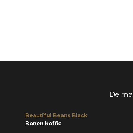
De magi
Beautiful Beans Black
Bonen koffie