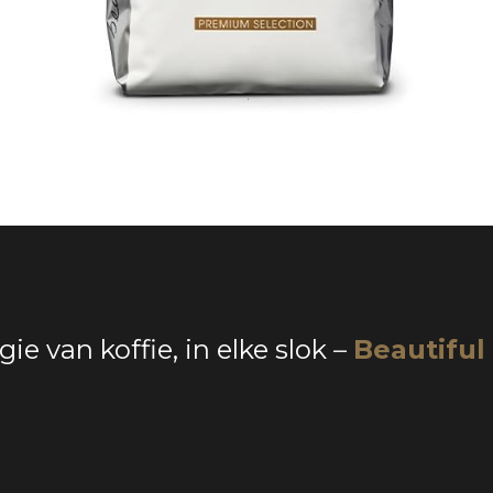
.
e van koffie, in elke slok
 – 
Beautiful