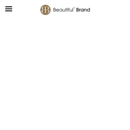
Home
Beautiful Chocolate
Beautiful Nuts
Beautiful Beans
Over ons
Over Beautiful Brand
Veelgestelde vragen
Verkooppunten